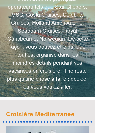
opérateurs tels que Star Clippers,
MSC, Costa Cruises, Celebrity
Cruises, Holland America Line,
Seabourn Cruises, Royal
Caribbean et Norwegian. De cette
façon, vous pouvez être sûr que
tout est organisé dans les
moindres détails pendant vos
vacances en croisière. Il ne reste
plus qu'une chose à faire : décider
où vous voulez aller.
Croisière Méditerranée