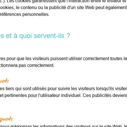
c.). Les cookies garantissent que l'interaction entre le visiteur 
s cookies, le contenu ou la publicité d'un site Web peut également
s préférences personnelles.
s et à quoi servent-ils ?
s pour que les visiteurs puissent utiliser correctement toutes l
nctionnera pas correctement.
uot;
tiers qui sont utilisés pour suivre les visiteurs lorsqu'ils visiten
et pertinentes pour l'utilisateur individuel. Ces publicités devi
&quot;
 pour mémoriser les informations des visiteurs sur le site Web, t