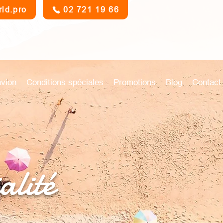
rld.pro
02 721 19 66
avion
Conditions spéciales
Promotions
Blog
Contact
alité