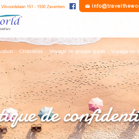
info@travelthewo
Vilvoordelaan 151 - 1930 Zaventem
vation
Croisières
Voyage de groupe guidé
Voyage en 
tique de confidenti