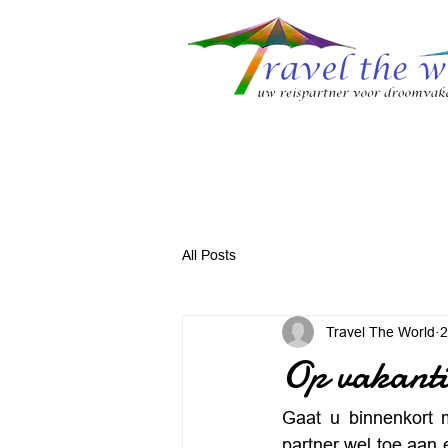
Home
Geschiedenis
Aanbod producten
Incentiv
All Posts
Travel The World
2
Op vakanti
Gaat u binnenkort 
partner wel toe aan 