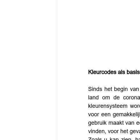
Kleurcodes als basis
Sinds het begin va
land om de coronas
kleurensysteem word
voor een gemakkelij
gebruik maakt van ee
vinden, voor het geva
Zoals u kan zien, h