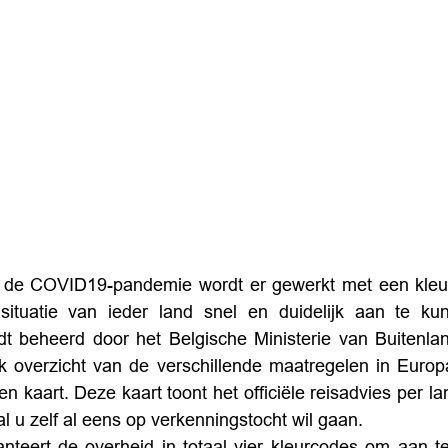
n de COVID19-pandemie wordt er gewerkt met een kleu
ituatie van ieder land snel en duidelijk aan te kun
t beheerd door het Belgische Ministerie van Buitenlan
k overzicht van de verschillende maatregelen in Europa
n kaart. Deze kaart toont het officiële reisadvies per l
l u zelf al eens op verkenningstocht wil gaan.
anteert de overheid in totaal vier kleurcodes om aan t