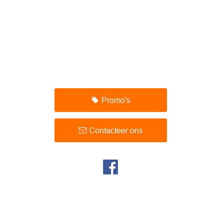
er in vliegvakanties, cruises, incentives, last minutes en nog v
Specialist Midden-Oosten vnl Egypte en Jordanië
Travel the world
Promo's
G
A
I
Contacteer ons
C
B
V
B
P
B
C