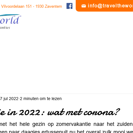
info@travelthewo
Vilvoordelaan 151 - 1930 Zaventem
e reizen
Cruises
Begeleide Groepsreizen
Vliegreizen
7 jul 2022
2 minuten om te lezen
e in 2022: wat met corona?
met het hele gezin op zomervakantie naar het zuiden
een paar daagjes ertussenuit nu het overal zulk mooi wee