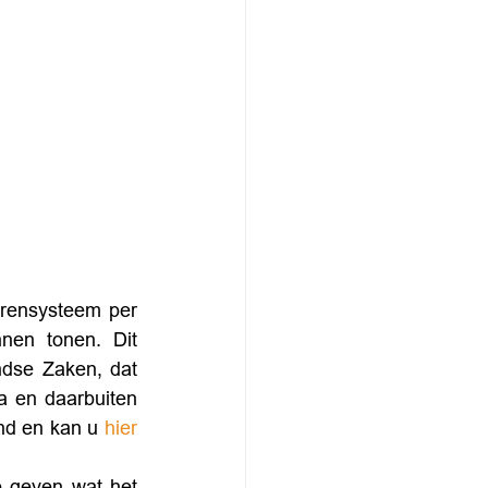
rensysteem per 
nen tonen. Dit 
dse Zaken, dat 
 en daarbuiten 
and en kan u 
hier
e geven wat het 