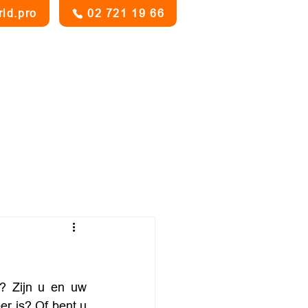
rld.pro
02 721 19 66
Bijzondere voorwaarden
Promo's
Blog
Contact
? Zijn u en uw 
r is? Of bent u 