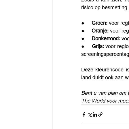
risico op besmetting 
●     
Groen:
 voor reg
●     
Oranje:
 voor re
●     
Donkerrood:
 vo
●    
 Grijs:
 voor regi
screeningspercentag
Deze kleurencode is
land duidt ook aan w
Bent u van plan om 
The World voor meer 