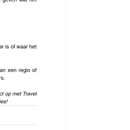
 is of waar het 
n een regio of 
rs.
t op met Travel 
ies!